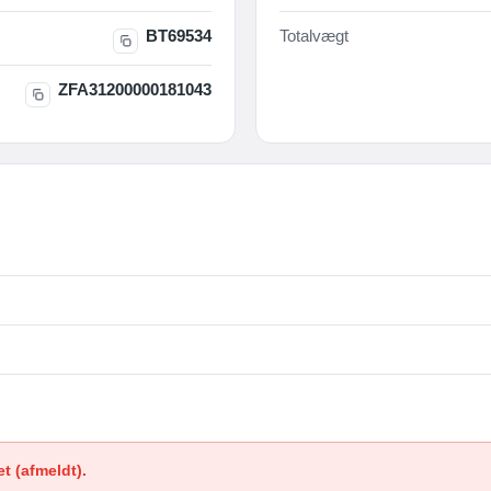
BT69534
Totalvægt
ZFA31200000181043
et (afmeldt).