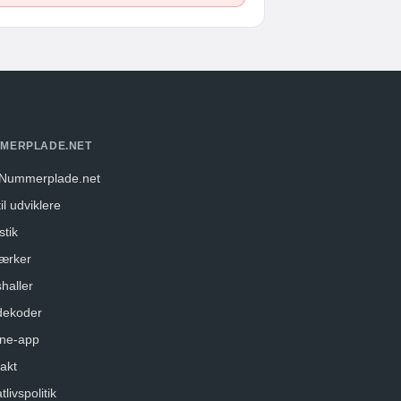
MERPLADE.NET
Nummerplade.net
il udviklere
stik
ærker
haller
dekoder
ne-app
akt
tlivspolitik