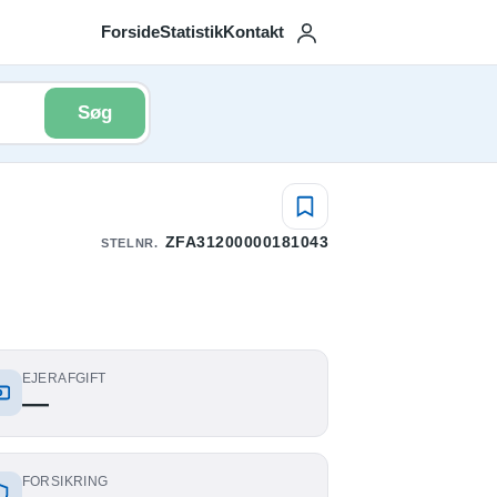
Forside
Statistik
Kontakt
Søg
ZFA31200000181043
STELNR.
EJERAFGIFT
—
FORSIKRING