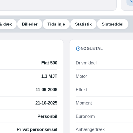
& dæk
Billeder
Tidslinje
Statistik
Slutseddel
NØGLETAL
Fiat 500
Drivmiddel
1,3 MJT
Motor
11-09-2008
Effekt
21-10-2025
Moment
Personbil
Euronorm
Privat personkørsel
Anhængertræk