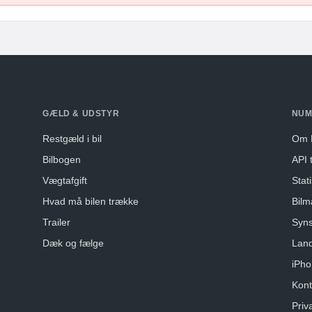
GÆLD & UDSTYR
NUM
Restgæld i bil
Om 
Bilbogen
API t
Vægtafgift
Stati
Hvad må bilen trække
Bilm
Trailer
Syns
Dæk og fælge
Lan
iPho
Kont
Priva