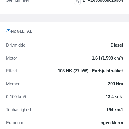
Stelnummer
ZFA26300009025584
NØGLETAL
Drivmiddel
Diesel
Motor
1,6 l (1.598 cm³)
Effekt
105 HK (77 kW) · Forhjulstrukket
Moment
290 Nm
0-100 km/t
13,4 sek.
Tophastighed
164 km/t
Euronorm
Ingen Norm