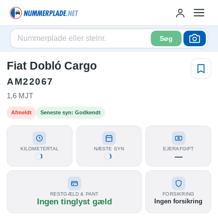
Søg
Fiat Dobló Cargo
AM22067
1,6 MJT
Afmeldt
Seneste syn: Godkendt
KILOMETERTAL
NÆSTE SYN
EJERAFGIFT
—
RESTGÆLD & PANT
FORSIKRING
Ingen tinglyst gæld
Ingen forsikring