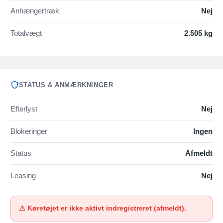
Anhængertræk
Nej
Totalvægt
2.505 kg
STATUS & ANMÆRKNINGER
Efterlyst
Nej
Blokeringer
Ingen
Status
Afmeldt
Leasing
Nej
⚠ Køretøjet er ikke aktivt indregistreret (afmeldt).