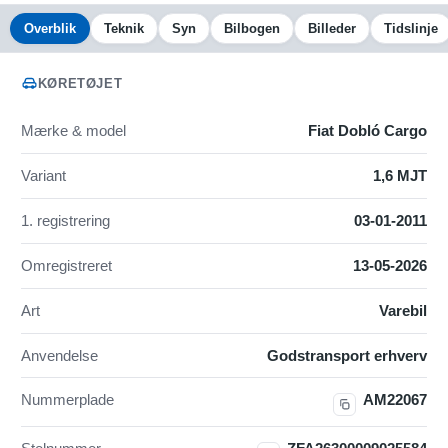
Overblik
Teknik
Syn
Bilbogen
Billeder
Tidslinje
KØRETØJET
Mærke & model
Fiat Dobló Cargo
Variant
1,6 MJT
1. registrering
03-01-2011
Omregistreret
13-05-2026
Art
Varebil
Anvendelse
Godstransport erhverv
Nummerplade
AM22067