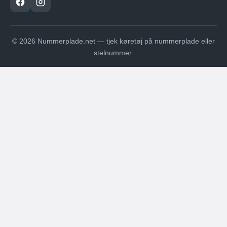
© 2026 Nummerplade.net — tjek køretøj på nummerplade eller
stelnummer.