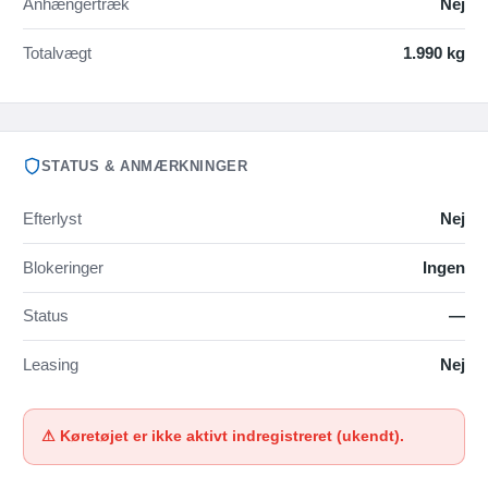
Anhængertræk
Nej
Totalvægt
1.990 kg
STATUS & ANMÆRKNINGER
Efterlyst
Nej
Blokeringer
Ingen
Status
—
Leasing
Nej
⚠ Køretøjet er ikke aktivt indregistreret (ukendt).