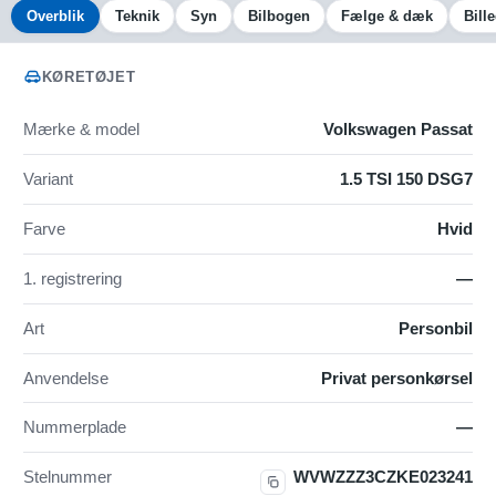
Overblik
Teknik
Syn
Bilbogen
Fælge & dæk
Bill
KØRETØJET
Mærke & model
Volkswagen Passat
Variant
1.5 TSI 150 DSG7
Farve
Hvid
1. registrering
—
Art
Personbil
Anvendelse
Privat personkørsel
Nummerplade
—
Stelnummer
WVWZZZ3CZKE023241