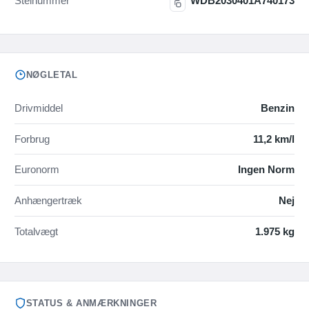
Stelnummer
WDB2030401A740173
NØGLETAL
Drivmiddel
Benzin
Forbrug
11,2 km/l
Euronorm
Ingen Norm
Anhængertræk
Nej
Totalvægt
1.975 kg
STATUS & ANMÆRKNINGER