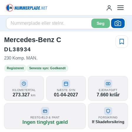
Søg
Mercedes-Benz C
DL38934
230 Komp. MAN.
Registreret
Seneste syn: Godkendt
KILOMETERTAL
NÆSTE SYN
EJERAFGIFT
273.327
01-04-2027
7.660 kr/år
km
RESTGÆLD & PANT
FORSIKRING
Ingen tinglyst gæld
If Skadeforsikring