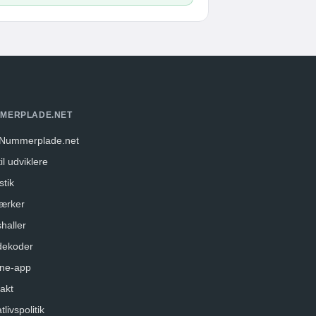
MERPLADE.NET
Nummerplade.net
il udviklere
stik
ærker
haller
dekoder
ne-app
akt
tlivspolitik