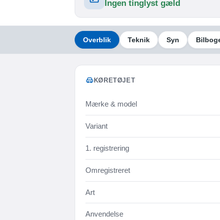
Ingen tinglyst gæld
Overblik
Teknik
Syn
Bilbog
KØRETØJET
Mærke & model
Variant
1. registrering
Omregistreret
Art
Anvendelse