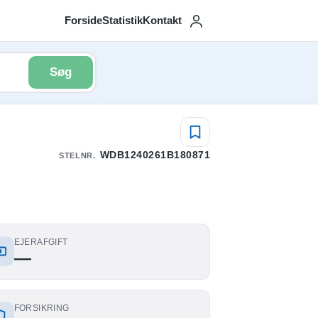
Forside
Statistik
Kontakt
Søg
WDB1240261B180871
STELNR.
EJERAFGIFT
—
FORSIKRING