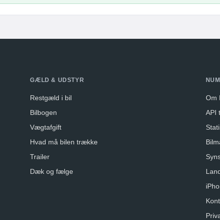
GÆLD & UDSTYR
NUM
Restgæld i bil
Om 
Bilbogen
API t
Vægtafgift
Stati
Hvad må bilen trække
Bilm
Trailer
Syns
Dæk og fælge
Lan
iPho
Kont
Priva