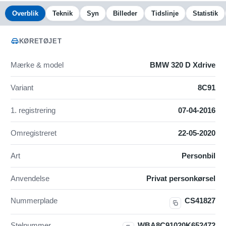
Overblik
Teknik
Syn
Billeder
Tidslinje
Statistik
KØRETØJET
Mærke & model
BMW 320 D Xdrive
Variant
8C91
1. registrering
07-04-2016
Omregistreret
22-05-2020
Art
Personbil
Anvendelse
Privat personkørsel
Nummerplade
CS41827
Stelnummer
WBA8C91020K652472