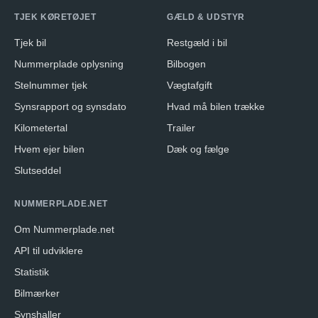
TJEK KØRETØJET
GÆLD & UDSTYR
Tjek bil
Restgæld i bil
Nummerplade oplysning
Bilbogen
Stelnummer tjek
Vægtafgift
Synsrapport og synsdato
Hvad må bilen trække
Kilometertal
Trailer
Hvem ejer bilen
Dæk og fælge
Slutseddel
NUMMERPLADE.NET
Om Nummerplade.net
API til udviklere
Statistik
Bilmærker
Synshaller