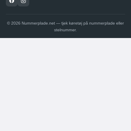
© 2026 Nummerplade.net — tjek køretøj på nummerplade eller
stelnummer.