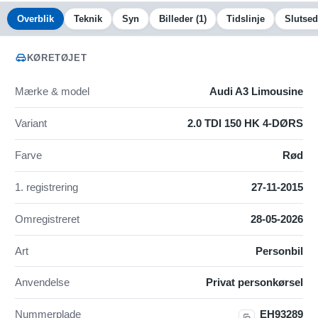
Overblik
Teknik
Syn
Billeder
(1)
Tidslinje
Slutsed
KØRETØJET
Mærke & model
Audi A3 Limousine
Variant
2.0 TDI 150 HK 4-DØRS
Farve
Rød
1. registrering
27-11-2015
Omregistreret
28-05-2026
Art
Personbil
Anvendelse
Privat personkørsel
Nummerplade
EH93289