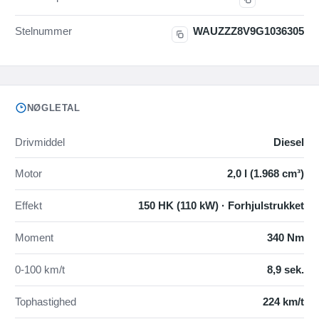
Stelnummer
WAUZZZ8V9G1036305
NØGLETAL
Drivmiddel
Diesel
Motor
2,0 l (1.968 cm³)
Effekt
150 HK (110 kW) · Forhjulstrukket
Moment
340 Nm
0-100 km/t
8,9 sek.
Tophastighed
224 km/t