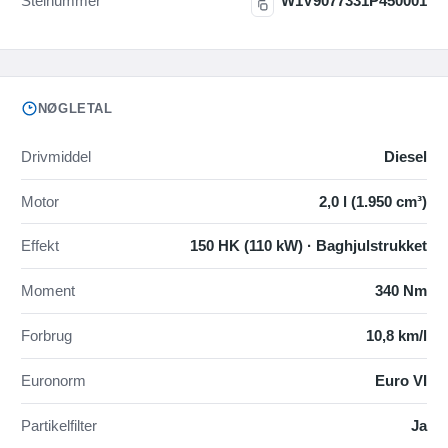
Stelnummer
W1V9077331P450001
NØGLETAL
Drivmiddel
Diesel
Motor
2,0 l (1.950 cm³)
Effekt
150 HK (110 kW) · Baghjulstrukket
Moment
340 Nm
Forbrug
10,8 km/l
Euronorm
Euro VI
Partikelfilter
Ja