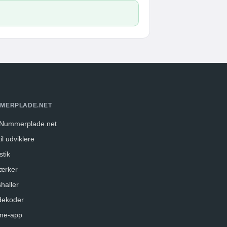
MERPLADE.NET
Nummerplade.net
il udviklere
stik
ærker
haller
dekoder
ne-app