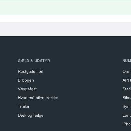
GÆLD & UDSTYR
NUM
Restgæld i bil
Om 
Bilbogen
API t
Vægtafgift
Stati
Hvad må bilen trække
Bilm
Trailer
Syns
Dæk og fælge
Lan
iPho