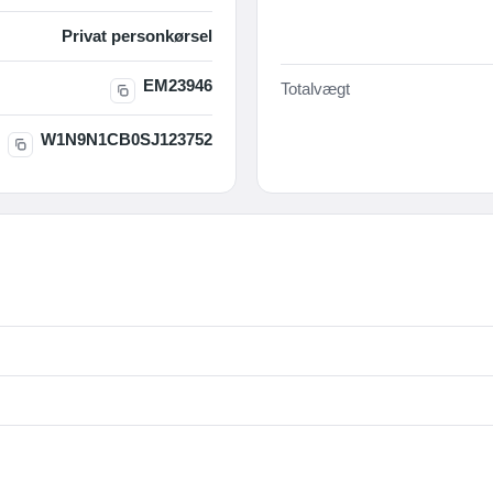
Privat personkørsel
EM23946
Totalvægt
W1N9N1CB0SJ123752