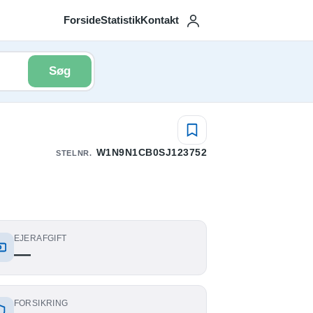
Forside
Statistik
Kontakt
Søg
W1N9N1CB0SJ123752
STELNR.
EJERAFGIFT
—
FORSIKRING