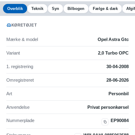
Overblik
Teknik
Syn
Bilbogen
Fælge & dæk
Afgif
KØRETØJET
Mærke & model
Opel Astra Gtc
Variant
2,0 Turbo OPC
1. registrering
30-04-2008
Omregistreret
28-06-2026
Art
Personbil
Anvendelse
Privat personkørsel
Nummerplade
EP90084