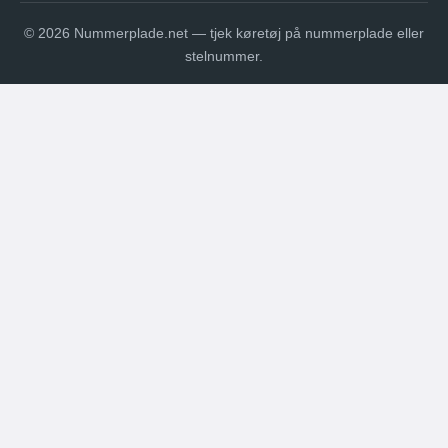
© 2026 Nummerplade.net — tjek køretøj på nummerplade eller
stelnummer.