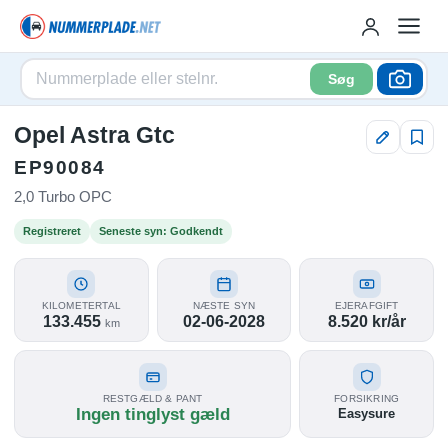
Søg
Opel Astra Gtc
EP90084
2,0 Turbo OPC
Registreret
Seneste syn: Godkendt
KILOMETERTAL
NÆSTE SYN
EJERAFGIFT
133.455
02-06-2028
8.520 kr/år
km
RESTGÆLD & PANT
FORSIKRING
Ingen tinglyst gæld
Easysure