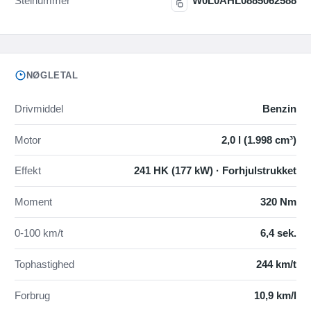
Stelnummer
W0L0AHL0885062588
NØGLETAL
Drivmiddel
Benzin
Motor
2,0 l (1.998 cm³)
Effekt
241 HK (177 kW) · Forhjulstrukket
Moment
320 Nm
0-100 km/t
6,4 sek.
Tophastighed
244 km/t
Forbrug
10,9 km/l