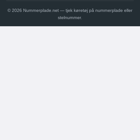
© 2026 Nummerplade.net — tjek køretøj på nummerplade eller
stelnummer.