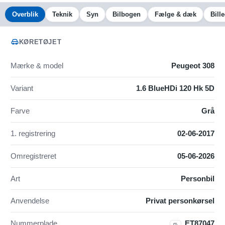
Overblik
Teknik
Syn
Bilbogen
Fælge & dæk
Bill
KØRETØJET
Mærke & model
Peugeot 308
Variant
1.6 BlueHDi 120 Hk 5D
Farve
Grå
1. registrering
02-06-2017
Omregistreret
05-06-2026
Art
Personbil
Anvendelse
Privat personkørsel
Nummerplade
ET87047