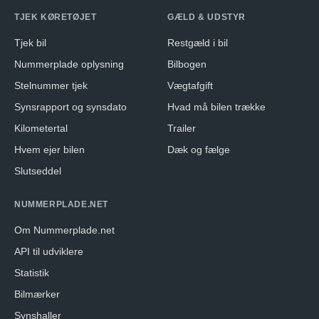
TJEK KØRETØJET
GÆLD & UDSTYR
Tjek bil
Restgæld i bil
Nummerplade oplysning
Bilbogen
Stelnummer tjek
Vægtafgift
Synsrapport og synsdato
Hvad må bilen trække
Kilometertal
Trailer
Hvem ejer bilen
Dæk og fælge
Slutseddel
NUMMERPLADE.NET
Om Nummerplade.net
API til udviklere
Statistik
Bilmærker
Synshaller