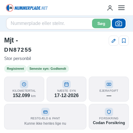
Søg
Mjt -
DN87255
Stor personbil
Registreret
Seneste syn: Godkendt
KILOMETERTAL
NÆSTE SYN
EJERAFGIFT
152.099
17-12-2026
—
km
RESTGÆLD & PANT
FORSIKRING
Codan Forsikring
Kunne ikke hentes lige nu