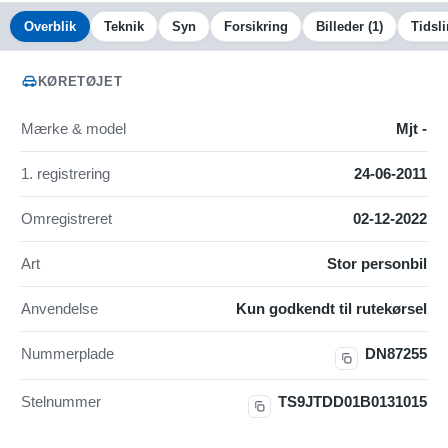
Overblik
Teknik
Syn
Forsikring
Billeder
(1)
Tidsli
KØRETØJET
Mærke & model
Mjt -
1. registrering
24-06-2011
Omregistreret
02-12-2022
Art
Stor personbil
Anvendelse
Kun godkendt til rutekørsel
Nummerplade
DN87255
Stelnummer
TS9JTDD01B0131015