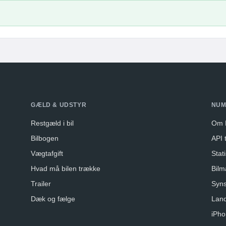
GÆLD & UDSTYR
NUM
Restgæld i bil
Om 
Bilbogen
API t
Vægtafgift
Stati
Hvad må bilen trække
Bilm
Trailer
Syns
Dæk og fælge
Lan
iPho