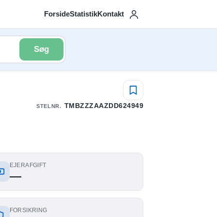
Forside
Statistik
Kontakt
Søg
TMBZZZAAZDD624949
STELNR.
EJERAFGIFT
—
FORSIKRING