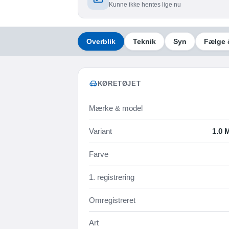
Kunne ikke hentes lige nu
Overblik
Teknik
Syn
Fælge 
KØRETØJET
Mærke & model
Variant
1.0 
Farve
1. registrering
Omregistreret
Art