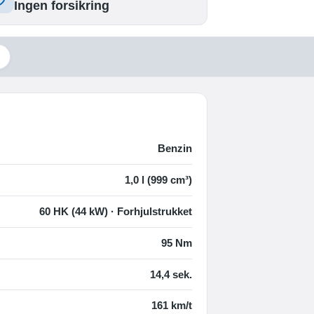
Ingen forsikring
Benzin
1,0 l (999 cm³)
60 HK (44 kW) · Forhjulstrukket
95 Nm
14,4 sek.
161 km/t