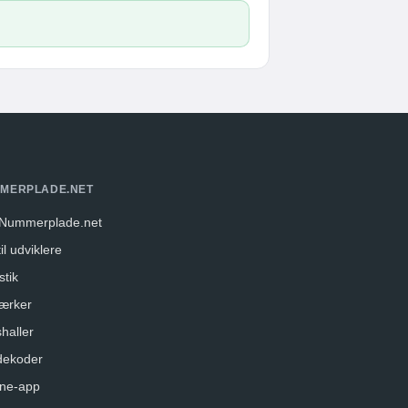
MERPLADE.NET
Nummerplade.net
il udviklere
stik
ærker
haller
dekoder
ne-app