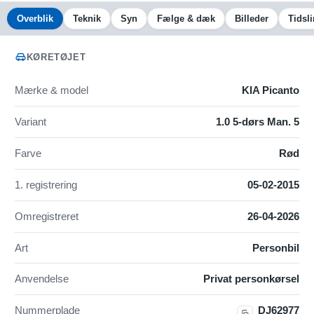
Overblik
Teknik
Syn
Fælge & dæk
Billeder
Tidsli
KØRETØJET
Mærke & model
KIA Picanto
Variant
1.0 5-dørs Man. 5
Farve
Rød
1. registrering
05-02-2015
Omregistreret
26-04-2026
Art
Personbil
Anvendelse
Privat personkørsel
Nummerplade
DJ62977