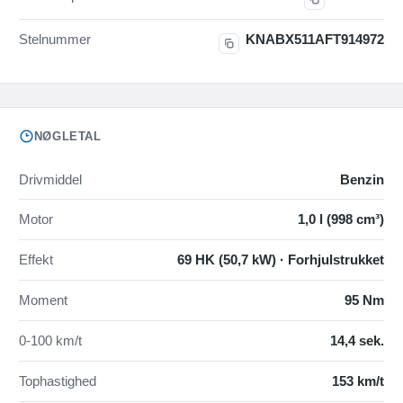
Stelnummer
KNABX511AFT914972
NØGLETAL
Drivmiddel
Benzin
Motor
1,0 l (998 cm³)
Effekt
69 HK (50,7 kW) · Forhjulstrukket
Moment
95 Nm
0-100 km/t
14,4 sek.
Tophastighed
153 km/t