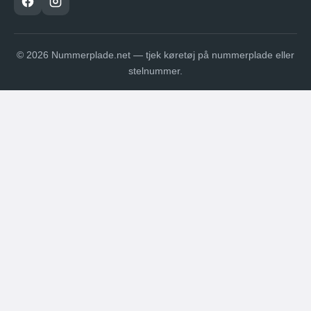
© 2026 Nummerplade.net — tjek køretøj på nummerplade eller
stelnummer.