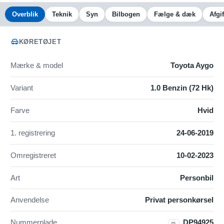
Overblik
Teknik
Syn
Bilbogen
Fælge & dæk
Afgif
KØRETØJET
Mærke & model
Toyota Aygo
Variant
1.0 Benzin (72 Hk)
Farve
Hvid
1. registrering
24-06-2019
Omregistreret
10-02-2023
Art
Personbil
Anvendelse
Privat personkørsel
Nummerplade
DP94925