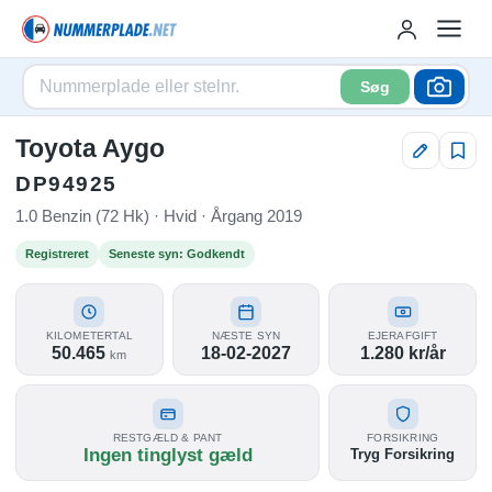
Søg
Toyota Aygo
DP94925
1.0 Benzin (72 Hk) · Hvid · Årgang 2019
Registreret
Seneste syn: Godkendt
KILOMETERTAL
NÆSTE SYN
EJERAFGIFT
50.465
18-02-2027
1.280 kr/år
km
RESTGÆLD & PANT
FORSIKRING
Ingen tinglyst gæld
Tryg Forsikring