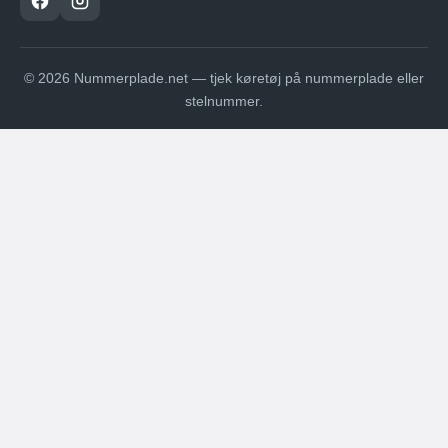
© 2026 Nummerplade.net — tjek køretøj på nummerplade eller
stelnummer.