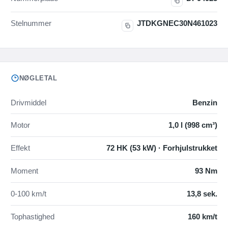
Stelnummer
JTDKGNEC30N461023
NØGLETAL
Drivmiddel
Benzin
Motor
1,0 l (998 cm³)
Effekt
72 HK (53 kW) · Forhjulstrukket
Moment
93 Nm
0-100 km/t
13,8 sek.
Tophastighed
160 km/t