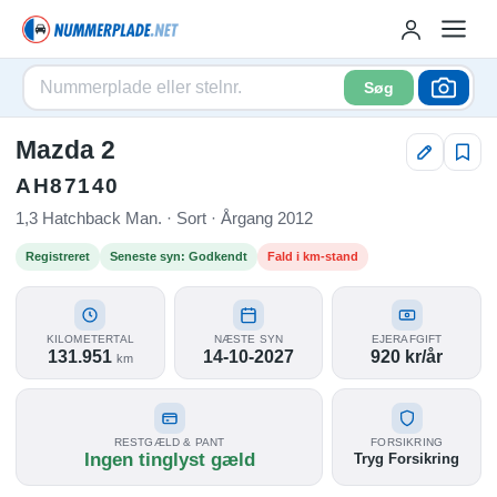
Søg
Mazda 2
AH87140
1,3 Hatchback Man. · Sort · Årgang 2012
Registreret
Seneste syn: Godkendt
Fald i km-stand
KILOMETERTAL
NÆSTE SYN
EJERAFGIFT
131.951
14-10-2027
920 kr/år
km
RESTGÆLD & PANT
FORSIKRING
Ingen tinglyst gæld
Tryg Forsikring