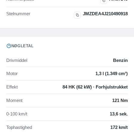
Stelnummer
JMZDEA4J210490918
NØGLETAL
Drivmiddel
Benzin
Motor
1,3 l (1.349 cm³)
Effekt
84 HK (62 kW) · Forhjulstrukket
Moment
121 Nm
0-100 km/t
13,6 sek.
Tophastighed
172 km/t