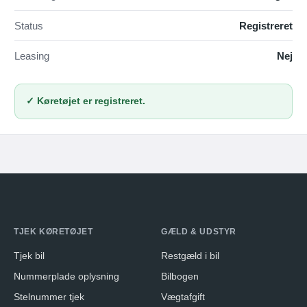
Status
Registreret
Leasing
Nej
✓ Køretøjet er registreret.
TJEK KØRETØJET
GÆLD & UDSTYR
Tjek bil
Restgæld i bil
Nummerplade oplysning
Bilbogen
Stelnummer tjek
Vægtafgift