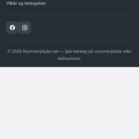
Vilkår og betingelser
© 2026 Nummerplade.net — tjek køretøj på nummerplade eller
stelnummer.