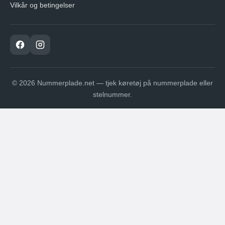
Vilkår og betingelser
© 2026 Nummerplade.net — tjek køretøj på nummerplade eller
stelnummer.