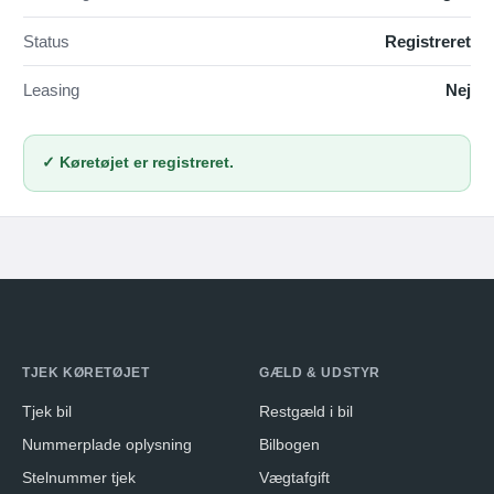
Status
Registreret
Leasing
Nej
✓ Køretøjet er registreret.
TJEK KØRETØJET
GÆLD & UDSTYR
Tjek bil
Restgæld i bil
Nummerplade oplysning
Bilbogen
Stelnummer tjek
Vægtafgift