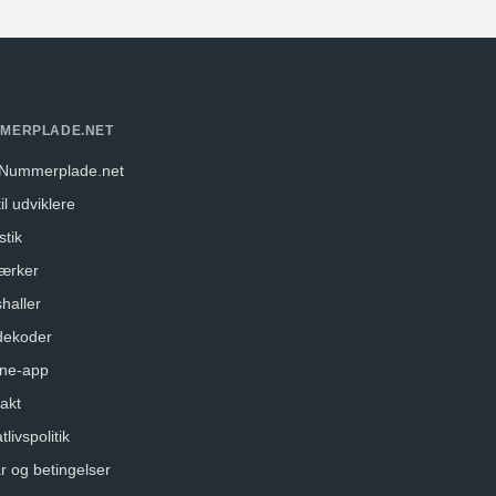
MERPLADE.NET
Nummerplade.net
il udviklere
stik
ærker
haller
dekoder
ne-app
akt
tlivspolitik
år og betingelser